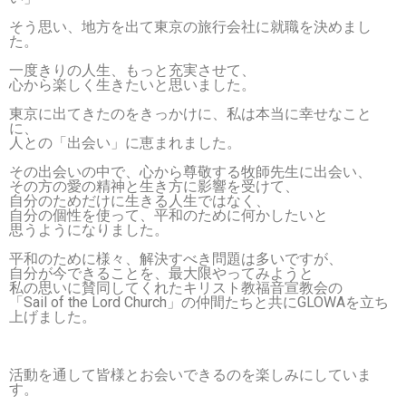
そう思い、地方を出て東京の旅行会社に就職を決めまし
た。
一度きりの人生、もっと充実させて、
心から楽しく生きたいと思いました。
東京に出てきたのをきっかけに、私は本当に幸せなこと
に、
人との「出会い」に恵まれました。
その出会いの中で、心から尊敬する牧師先生に出会い、
その方の愛の精神と生き方に影響を受けて、
自分のためだけに生きる人生
ではなく、
自分の個性を使って、平和のために何かしたいと
思うようになりました。
平和のために様々、解決すべき問題は多いですが、
自分が今できることを、最大限やってみようと
私の思いに賛同してくれたキリスト教福音宣教会の
「Sail of the Lord Church」の仲間たちと共にGLOWAを立ち
上げました。
活動を通して皆様とお会いできるのを楽しみにしていま
す。